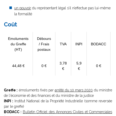
un pouvoir
du représentant légal s’il n’effectue pas lui-même
la formalité
Coût
Emoluments
Débours
du Greffe
/ Frais
TVA
INPI
BODACC
(HT)
postaux
3,78
5,9
44,48 €
0 €
0 €
€
€
Greffe :
émoluments fixés par
arrêté du 10 mars 2020
du ministre
de l'économie et des finances et du ministre de la justice
INPI :
Institut National de la Propriété Industrielle (somme reversée
par le greffe)
BODACC :
Bulletin Officiel des Annonces Civiles et Commerciales