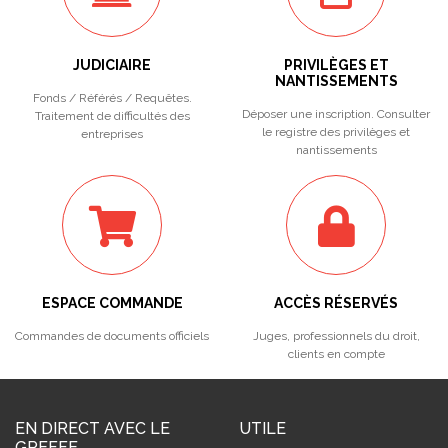
JUDICIAIRE
PRIVILÈGES ET
NANTISSEMENTS
Fonds / Référés / Requêtes.
Déposer une inscription. Consulter
Traitement de difficultés des
le registre des privilèges et
entreprises
nantissements
ESPACE COMMANDE
ACCÈS RÉSERVÉS
Commandes de documents officiels
Juges, professionnels du droit,
clients en compte
EN DIRECT AVEC LE
UTILE
GREFFE