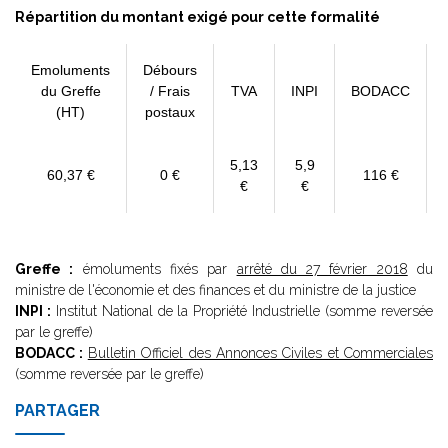
Répartition du montant exigé pour cette formalité
Emoluments
Débours
du Greffe
/ Frais
TVA
INPI
BODACC
(HT)
postaux
5,13
5,9
60,37 €
0 €
116 €
€
€
Greffe :
émoluments fixés par
arrêté du 27 février 2018
du
ministre de l'économie et des finances et du ministre de la justice
INPI :
Institut National de la Propriété Industrielle (somme reversée
par le greffe)
BODACC :
Bulletin Officiel des Annonces Civiles et Commerciales
(somme reversée par le greffe)
PARTAGER