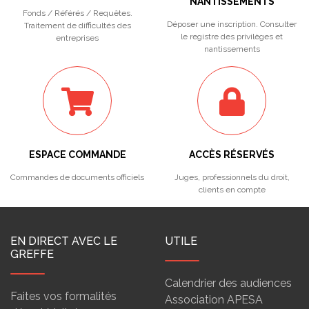
NANTISSEMENTS
Fonds / Référés / Requêtes.
Déposer une inscription. Consulter
Traitement de difficultés des
le registre des privilèges et
entreprises
nantissements
ESPACE COMMANDE
ACCÈS RÉSERVÉS
Commandes de documents officiels
Juges, professionnels du droit,
clients en compte
EN DIRECT AVEC LE
UTILE
GREFFE
Calendrier des audiences
Faites vos formalités
Association APESA