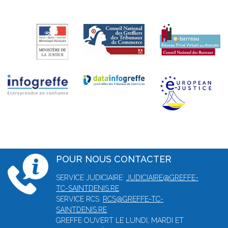
POUR NOUS CONTACTER
SERVICE JUDICIAIRE:
JUDICIAIRE@GREFFE-
TC-SAINTDENIS.RE
SERVICE RCS:
RCS@GREFFE-TC-
SAINTDENIS.RE
GREFFE OUVERT LE LUNDI, MARDI ET