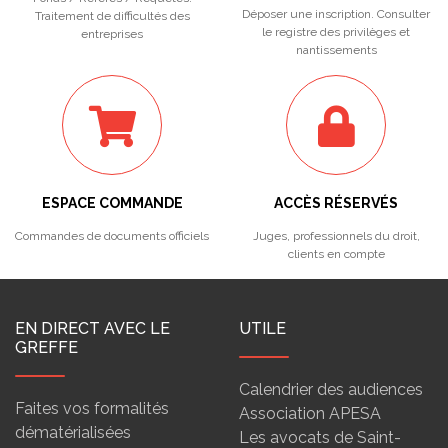
Déposer une inscription. Consulter
Traitement de difficultés des
le registre des privilèges et
entreprises
nantissements
ESPACE COMMANDE
ACCÈS RÉSERVÉS
Commandes de documents officiels
Juges, professionnels du droit,
clients en compte
EN DIRECT AVEC LE
UTILE
GREFFE
Calendrier des audiences
Faites vos formalités
Association APESA
dématérialisées
Les avocats de Saint-