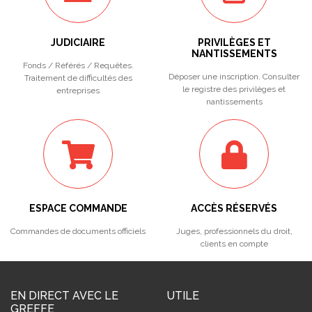
JUDICIAIRE
PRIVILÈGES ET
NANTISSEMENTS
Fonds / Référés / Requêtes.
Déposer une inscription. Consulter
Traitement de difficultés des
le registre des privilèges et
entreprises
nantissements
ESPACE COMMANDE
ACCÈS RÉSERVÉS
Commandes de documents officiels
Juges, professionnels du droit,
clients en compte
EN DIRECT AVEC LE
UTILE
GREFFE