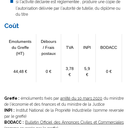
si l'activité déclarée est réglementée , produire une copie de
l'autorisation délivrée par l'autorité de tutelle, du diplôme ou
du titre
Coût
Emoluments
Débours
du Greffe
/ Frais
TVA
INPI
BODACC
(HT)
postaux
3,78
5,9
44,48 €
0 €
0 €
€
€
Greffe :
émoluments fixés par
arrêté du 10 mars 2020
du ministre
de l'économie et des finances et du ministre de la Justice
INPI :
Institut National de la Propriété Industrielle (somme reversée
par le greffe)
BODACC :
Bulletin Officiel des Annonces Civiles et Commerciales