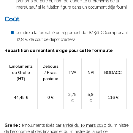
prénoms du père et, nom de jeune fille et prénoms de la
mère), sauf si la filiation figure dans un document déjà fourni
Coût
Joindre à la formalité un règlement de
182.96 € (comprenant
12,8 € de coût de dépôt d'actes)
Répartition du montant exigé pour cette formalité
Emoluments
Débours
du Greffe
/ Frais
TVA
INPI
BODACC
(HT)
postaux
3,78
5,9
44,48 €
0 €
116 €
€
€
Greffe :
émoluments fixés par
arrêté du 10 mars 2020
du ministre
de l'économie et des finances et du ministre de la justice