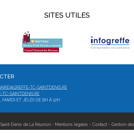
SITES UTILES
ACTER
IAIRE@GREFFE-TC-SAINTDENIS.RE
-TC-SAINTDENIS.RE
 MARDI ET JEUDI DE 8H À 12H
Saint-Denis de La Réunion -
Mentions légales
-
Contact
-
Gestion de