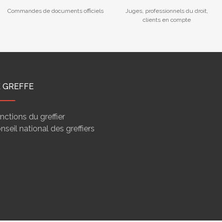
Commandes de documents officiels
Juges, professionnels du droit,
clients en compte
E GREFFE
nctions du greffier
nseil national des greffiers