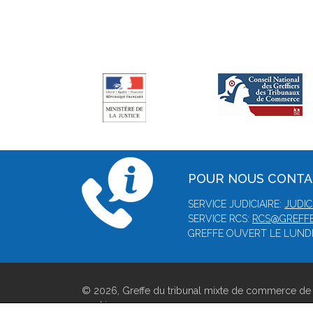
POUR NOUS CONT
SERVICE JUDICIAIRE:
JUDIC
SERVICE RCS:
RCS@GREFFE
GREFFE OUVERT LE LUNDI,
© 2026, Greffe du tribunal mixte de commerce de 
cookies