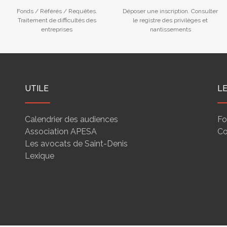
Fonds / Référés / Requêtes.
Déposer une inscription. Consulter
Traitement de difficultés des
le registre des privilèges et
entreprises
nantissements
UTILE
L
Calendrier des audiences
Fo
Association APESA
Co
Les avocats de Saint-Denis
Lexique