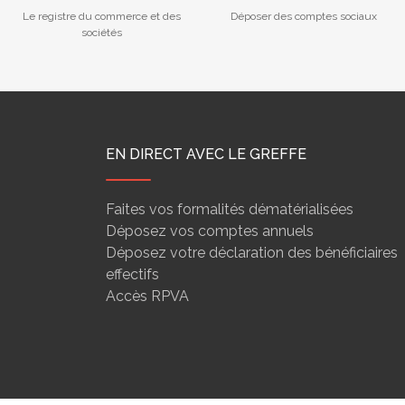
Le registre du commerce et des
Déposer des comptes sociaux
sociétés
EN DIRECT AVEC LE GREFFE
Faites vos formalités dématérialisées
Déposez vos comptes annuels
Déposez votre déclaration des bénéficiaires
effectifs
Accès RPVA