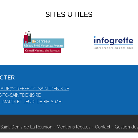
SITES UTILES
ACTER
IAIRE@GREFFE-TC-SAINTDENIS.RE
-TC-SAINTDENIS.RE
 MARDI ET JEUDI DE 8H À 12H
Saint-Denis de La Réunion -
Mentions légales
-
Contact
-
Gestion de