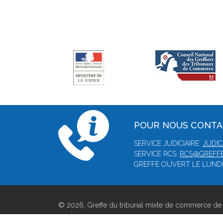
POUR NOUS CONT
SERVICE JUDICIAIRE:
JUDIC
SERVICE RCS:
RCS@GREFFE
GREFFE OUVERT LE LUNDI,
© 2026, Greffe du tribunal mixte de commerce de 
cookies