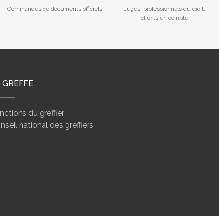
Commandes de documents officiels
Juges, professionnels du droit,
clients en compte
E GREFFE
nctions du greffier
nseil national des greffiers