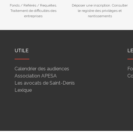
Fonds / Référés / Requêtes.
Déposer une inscription. Consulter
Traitement de difficultés des
le registre des privilèges et
entreprises
nantissements
UTILE
L
Calendrier des audiences
Fo
Association APESA
Co
Les avocats de Saint-Denis
Lexique