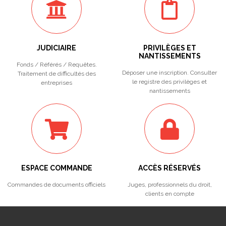
JUDICIAIRE
PRIVILÈGES ET
NANTISSEMENTS
Fonds / Référés / Requêtes.
Déposer une inscription. Consulter
Traitement de difficultés des
le registre des privilèges et
entreprises
nantissements
ESPACE COMMANDE
ACCÈS RÉSERVÉS
Commandes de documents officiels
Juges, professionnels du droit,
clients en compte