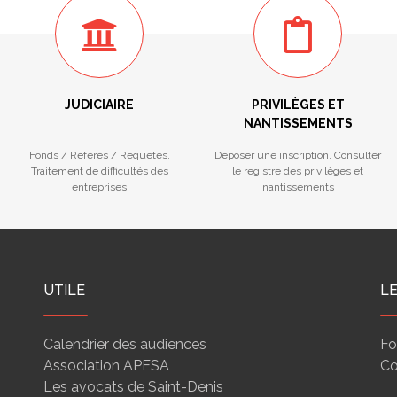
JUDICIAIRE
PRIVILÈGES ET
NANTISSEMENTS
Fonds / Référés / Requêtes.
Déposer une inscription. Consulter
Traitement de difficultés des
le registre des privilèges et
entreprises
nantissements
UTILE
L
Calendrier des audiences
Fo
Association APESA
Co
Les avocats de Saint-Denis