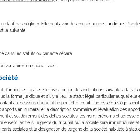
 ne faut pas négliger. Elle peut avoir des conséquences juridiques, fiscales
st la suivante :
é dans les statuts ou par acte séparé.
 universitaires ou spécialisées.
société
l d’annonces légales. Cet avis contient les indications suivantes : la raiso
; la forme juridique et s’il y a lieu, le statut légal particulier auquel elle 
e montant au-dessous duquel il ne peut être réduit, l'adresse du siège social,
 apports en numéraire, la description sommaire et l’évaluation des appor
ment et solidairement des dettes sociales, les nom, prénoms et adresse d
envers les tiers, le greffe du tribunal où la société sera immatriculée et s’
parts sociales et la désignation de l’organe de la société habilitée à sta