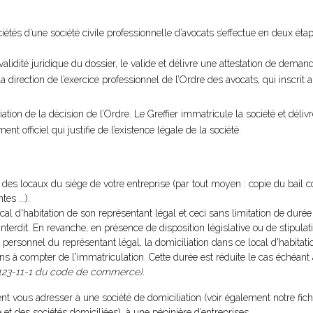
tés d’une société civile professionnelle d’avocats s’effectue en deux étap
validité juridique du dossier, le valide et délivre une attestation de dema
 la direction de l’exercice professionnel de l’Ordre des avocats, qui inscrit
tion de la décision de l’Ordre. Le Greffier immatricule la société et délivre
 officiel qui justifie de l’existence légale de la société.
re des locaux du siège de votre entreprise (par tout moyen : copie du bail 
es ...).
local d'habitation de son représentant légal et ceci sans limitation de duré
l'interdit. En revanche, en présence de disposition législative ou de stipulat
 personnel du représentant légal, la domiciliation dans ce local d'habitati
ans à compter de l'immatriculation. Cette durée est réduite le cas échéant
123-11-1 du code de commerce)
.
t vous adresser à une société de domiciliation (voir également notre fich
 et des sociétés domiciliées
), à une pépinière d’entreprises ...