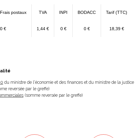
 Frais postaux
TVA
INPI
BODACC
Tarif (TTC)
0 €
1,44 €
0 €
0 €
18,39 €
alité
20
du ministre de l'économie et des finances et du ministre de la justice
omme reversée par le greffe)
 Commerciales
(somme reversée par le greffe)