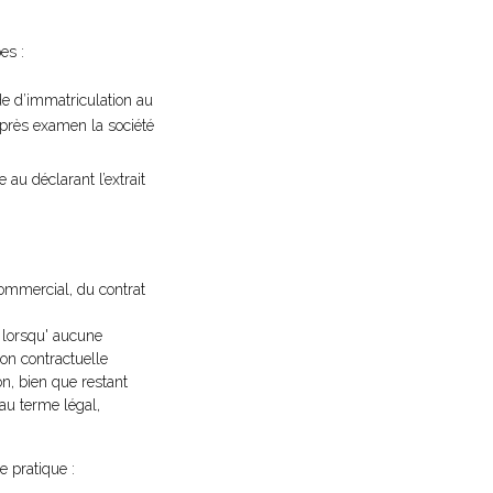
es :
nde d’immatriculation au
 après examen la société
 au déclarant l’extrait
commercial, du contrat
e lorsqu' aucune
ion contractuelle
on, bien que restant
 au terme légal,
e pratique :