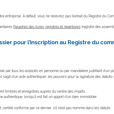
votre entreprise. A défaut, vous ne recevrez pas l’extrait du Registre du C
mentaires
Paraphes des livres, registres et répertoires
(registre des assemblé
sier pour l’inscription au Registre du co
al par tous les associés en personne ou par mandataire justifiant d’un pouv
’il s’agit d’un acte authentique); les pouvoirs pour la signature des statut
ent timbrés et enregistrés auprès du centre des impôts.
e authentique, lorsqu’il est fait un apport d’un bien immobilier.
 certifié conforme par ce dernier, s’il n’est pas nommé dans les statuts