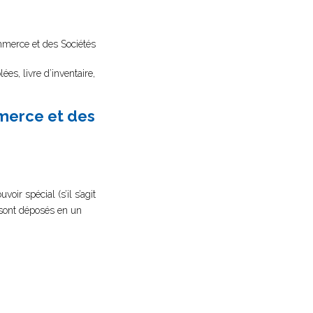
ommerce et des Sociétés
es, livre d’inventaire,
mmerce et des
oir spécial (s’il s’agit
s sont déposés en un