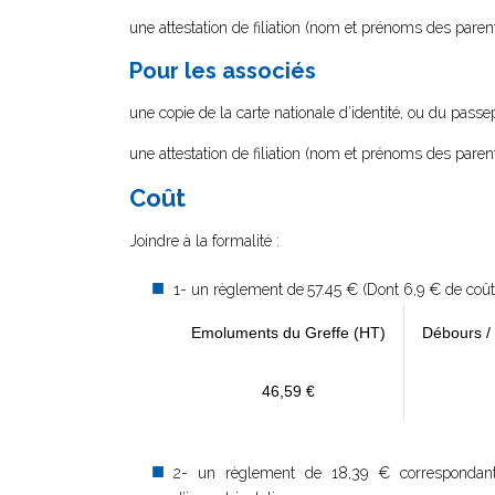
une attestation de filiation (nom et prénoms des parent
Pour les associés
une copie de la carte nationale d’identité, ou du passep
une attestation de filiation (nom et prénoms des parent
Coût
Joindre à la formalité :
1- un règlement de
57.45 € (Dont 6,9 € de coût
Emoluments du Greffe (HT)
Débours /
46,59 €
2- un règlement de 18,39 € correspondant a