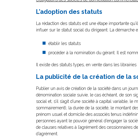
L’adoption des statuts
La rédaction des statuts est une étape importante qu’il
influer sur le statut social du dirigeant. La démarche e
établir les statuts
procéder à la nomination du gérant. Il est nomm
Il existe des statuts types, en vente dans les librairies
La publicité de la création de la 
Publier un avis de création de la société dans un journa
dénomination sociale suivie, le cas échéant, de son sigle
social et, s’il s’agit d’une société à capital variable, l
sommairement), la durée de la société, le montant des
prénom usuel et domicile des associés tenus indéfini
personnes ayant le pouvoir général d’engager la société 
de clauses relatives à l’agrément des cessionnaires de 
d’agrément.