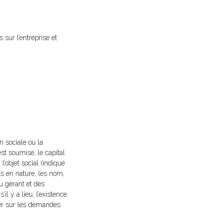
 sur l’entreprise et
n sociale ou la
est soumise, le capital
 l’objet social (indiqué
ts en nature, les nom,
u gérant et des
il y a lieu, l’existence
tuer sur les demandes