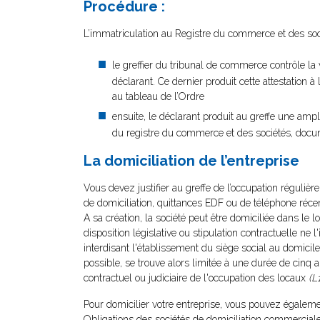
Procédure :
L’immatriculation au Registre du commerce et des socié
le greffier du tribunal de commerce contrôle la 
déclarant. Ce dernier produit cette attestation à
au tableau de l’Ordre
ensuite, le déclarant produit au greffe une amplia
du registre du commerce et des sociétés, document
La domiciliation de l’entreprise
Vous devez justifier au greffe de l’occupation réguliè
de domiciliation, quittances EDF ou de téléphone récent
A sa création, la société peut être domiciliée dans le 
disposition législative ou stipulation contractuelle ne 
interdisant l'établissement du siège social au domicile
possible, se trouve alors limitée à une durée de cinq 
contractuel ou judiciaire de l'occupation des locaux
(L
Pour domicilier votre entreprise, vous pouvez égalemen
Obligations des sociétés de domiciliation commerciale