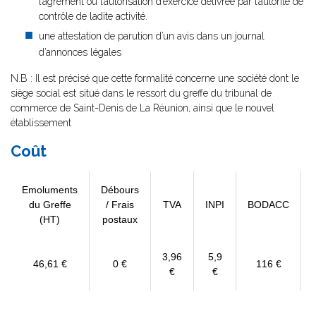
l’agrément ou l’autorisation d’exercice délivrée par l’autorité de
contrôle de ladite activité.
une attestation de parution d’un avis dans un journal
d’annonces légales
N.B : Il est précisé que cette formalité concerne une société dont le
siège social est situé dans le ressort du greffe du tribunal de
commerce de Saint-Denis de La Réunion, ainsi que le nouvel
établissement
Coût
Emoluments
Débours
du Greffe
/ Frais
TVA
INPI
BODACC
(HT)
postaux
3,96
5,9
46,61 €
0 €
116 €
€
€