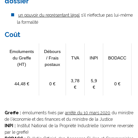
dossier
un pouvoir du représentant légal
s’il n’effectue pas lui-même
la formalité
Coût
Emoluments
Débours
du Greffe
/ Frais
TVA
INPI
BODACC
(HT)
postaux
3,78
5,9
44,48 €
0 €
0 €
€
€
Greffe :
émoluments fixés par
arrêté du 10 mars 2020
du ministre
de l'économie et des finances et du ministre de la Justice
INPI :
Institut National de la Propriété Industrielle (somme reversée
par le greffe)