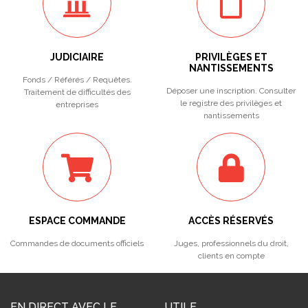
JUDICIAIRE
PRIVILÈGES ET
NANTISSEMENTS
Fonds / Référés / Requêtes.
Déposer une inscription. Consulter
Traitement de difficultés des
le registre des privilèges et
entreprises
nantissements
ESPACE COMMANDE
ACCÈS RÉSERVÉS
Commandes de documents officiels
Juges, professionnels du droit,
clients en compte
EN DIRECT AVEC LE
UTILE