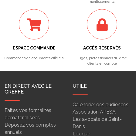
nantissements
ESPACE COMMANDE
ACCÈS RÉSERVÉS
Commandes de documents officiels
Juges, professionnels du droit,
clients en compte
EN DIRECT AVEC LE
UTILE
GREFFE
Calendrier des audiences
Faites vos formalités
Association APESA
dématérialisées
Les avocats de Saint-
Déposez vos comptes
Denis
annuels
Lexique