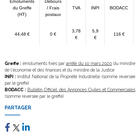
Emoluments
Débours
du Greffe
/ Frais
TVA
INPI
BODACC
(HT)
postaux
3,78
5,9
44,48 €
0 €
116 €
€
€
Greffe :
émoluments fixés par
arrêté du 10 mars 2020
du ministre
de l'économie et des finances et du ministre de la Justice
INPI :
Institut National de la Propriété Industrielle (somme reversée
par le greffe)
BODACC :
Bulletin Officiel des Annonces Civiles et Commerciales
(somme reversée par le greffe)
PARTAGER