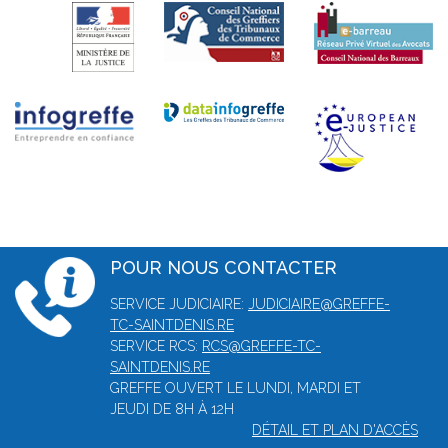
POUR NOUS CONTACTER
SERVICE JUDICIAIRE:
JUDICIAIRE@GREFFE-
TC-SAINTDENIS.RE
SERVICE RCS:
RCS@GREFFE-TC-
SAINTDENIS.RE
GREFFE OUVERT LE LUNDI, MARDI ET
JEUDI DE 8H À 12H
DÉTAIL ET PLAN D'ACCÈS