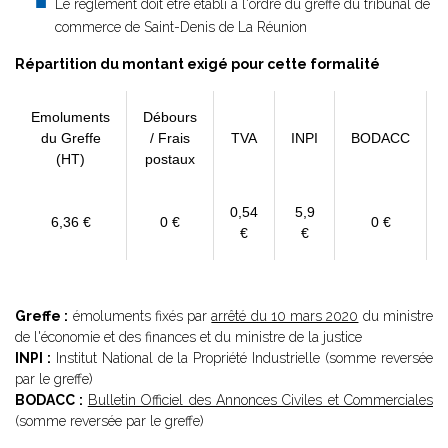
Le règlement doit être établi à l'ordre du greffe du tribunal de
commerce de Saint-Denis de La Réunion
Répartition du montant exigé pour cette formalité
Emoluments
Débours
du Greffe
/ Frais
TVA
INPI
BODACC
(HT)
postaux
0,54
5,9
6,36 €
0 €
0 €
€
€
Greffe :
émoluments fixés par
arrêté du 10 mars 2020
du ministre
de l'économie et des finances et du ministre de la justice
INPI :
Institut National de la Propriété Industrielle (somme reversée
par le greffe)
BODACC :
Bulletin Officiel des Annonces Civiles et Commerciales
(somme reversée par le greffe)