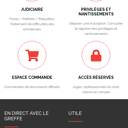
JUDICIAIRE
PRIVILÈGES ET
NANTISSEMENTS
Fonds / Référés / Requêtes.
Déposer une inscription. Consulter
Traitement de difficultés des
le registre des privilèges et
entreprises
nantissements
ESPACE COMMANDE
ACCÈS RÉSERVÉS
Commandes de documents officiels
Juges, professionnels du droit,
clients en compte
EN DIRECT AVEC LE
UTILE
GREFFE