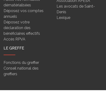
Association APESA
dématérialisées
Les avocats de Saint-
Déposez vos comptes
Denis
annuels
Lexique
Déposez votre
déclaration des
bénéficiaires effectifs
Accès RPVA
LE GREFFE
Fonctions du greffier
Conseil national des
greffiers