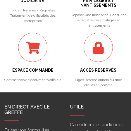
JUDICIAIRE
PRIVILÈGES ET
NANTISSEMENTS
Fonds / Référés / Requêtes.
Déposer une inscription. Consulter
Traitement de difficultés des
le registre des privilèges et
entreprises
nantissements
ESPACE COMMANDE
ACCÈS RÉSERVÉS
Commandes de documents officiels
Juges, professionnels du droit,
clients en compte
EN DIRECT AVEC LE
UTILE
GREFFE
Calendrier des audiences
Faites vos formalités