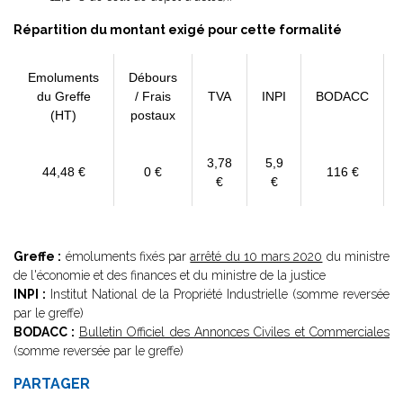
Répartition du montant exigé pour cette formalité
Emoluments
Débours
du Greffe
/ Frais
TVA
INPI
BODACC
(HT)
postaux
3,78
5,9
44,48 €
0 €
116 €
€
€
Greffe :
émoluments fixés par
arrêté du 10 mars 2020
du ministre
de l'économie et des finances et du ministre de la justice
INPI :
Institut National de la Propriété Industrielle (somme reversée
par le greffe)
BODACC :
Bulletin Officiel des Annonces Civiles et Commerciales
(somme reversée par le greffe)
PARTAGER