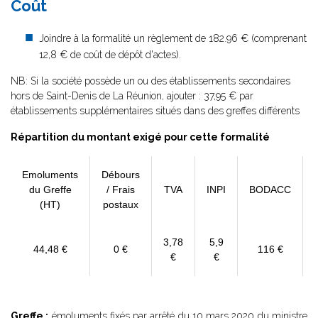
Coût
Joindre à la formalité un règlement de 182.96 € (comprenant
12,8 € de coût de dépôt d'actes).
NB: Si la société possède un ou des établissements secondaires
hors de Saint-Denis de La Réunion, ajouter : 37,95 € par
établissements supplémentaires situés dans des greffes différents
Répartition du montant exigé pour cette formalité
Emoluments
Débours
du Greffe
/ Frais
TVA
INPI
BODACC
(HT)
postaux
3,78
5,9
44,48 €
0 €
116 €
€
€
Greffe :
émoluments fixés par
arrêté du 10 mars 2020
du ministre