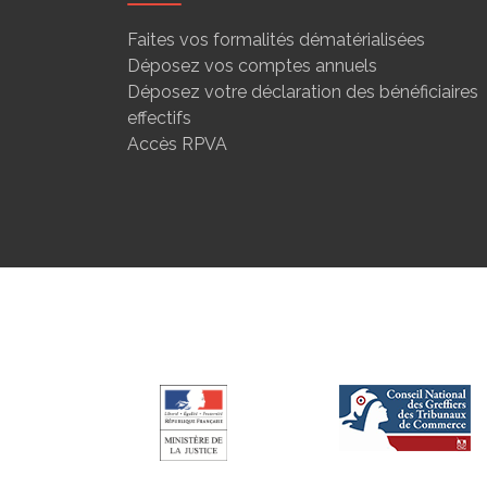
Faites vos formalités dématérialisées
Déposez vos comptes annuels
Déposez votre déclaration des bénéficiaires
effectifs
Accès RPVA