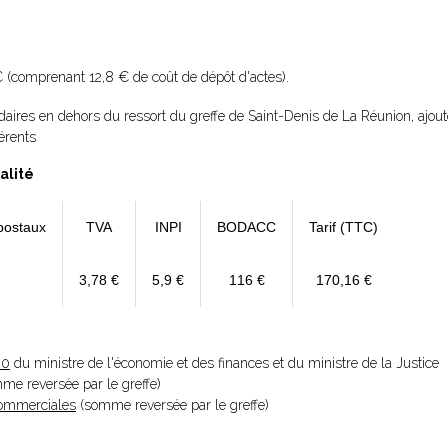
 (comprenant 12,8 € de coût de dépôt d'actes).
aires en dehors du ressort du greffe de Saint-Denis de La Réunion, ajout
érents
alité
postaux
TVA
INPI
BODACC
Tarif (TTC)
3,78 €
5,9 €
116 €
170,16 €
20
du ministre de l'économie et des finances et du ministre de la Justice
omme reversée par le greffe)
 Commerciales
(somme reversée par le greffe)