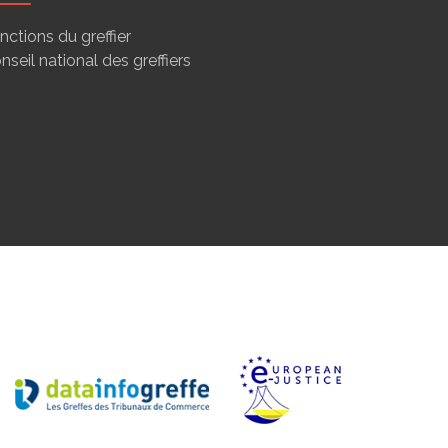
nctions du greffier
nseil national des greffiers