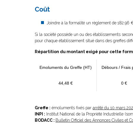
Coût
Joindre à la formalité un règlement de
182.96 €
Si la société possède un ou des établissements second
pour chaque établissement situé dans des greffes diff
Répartition du montant exigé pour cette form
Emoluments du Greffe (HT)
Débours / Frais 
44,48 €
0 €
Greffe :
émoluments fixés par
arrêté du 10 mars 20
INPI :
Institut National de la Propriété Industrielle (s
BODACC :
Bulletin Officiel des Annonces Civiles et