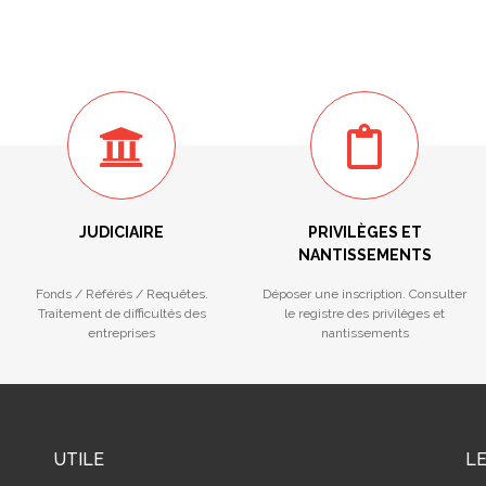
JUDICIAIRE
PRIVILÈGES ET
NANTISSEMENTS
Fonds / Référés / Requêtes.
Déposer une inscription. Consulter
Traitement de difficultés des
le registre des privilèges et
entreprises
nantissements
UTILE
L