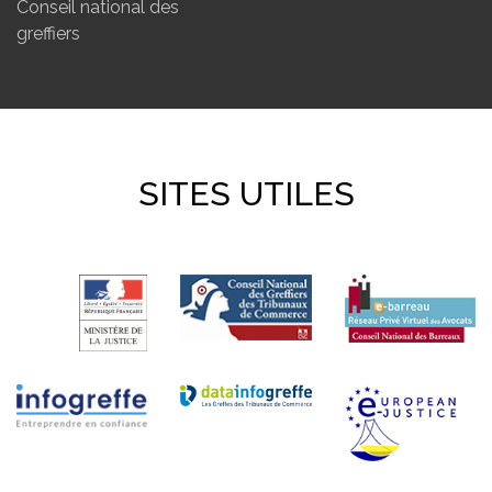
Conseil national des
greffiers
SITES UTILES