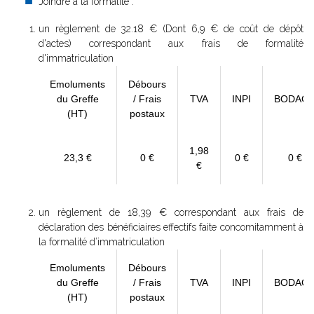
Joindre à la formalité :
un règlement de
32.18 € (Dont 6,9 € de coût de dépôt
d'actes) correspondant aux frais de formalité
d'immatriculation
Emoluments
Débours
du Greffe
/ Frais
TVA
INPI
BODAC
(HT)
postaux
1,98
23,3 €
0 €
0 €
0 €
€
un règlement de 18,39 € correspondant aux frais de
déclaration des bénéficiaires effectifs faite concomitamment à
la formalité d’immatriculation
Emoluments
Débours
du Greffe
/ Frais
TVA
INPI
BODAC
(HT)
postaux