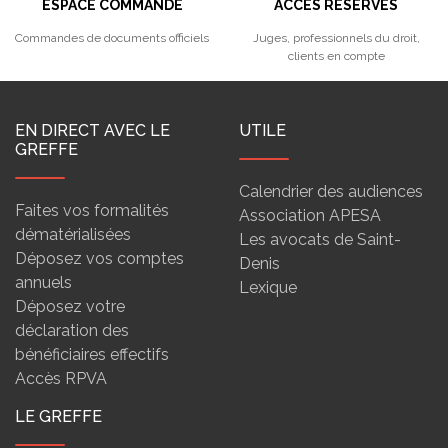
ESPACE COMMANDE
ACCÈS RÉSERVÉS
Commandes de documents officiels
Juges, professionnels du droit,
clients en compte
EN DIRECT AVEC LE
UTILE
GREFFE
Calendrier des audiences
Faites vos formalités
Association APESA
dématérialisées
Les avocats de Saint-
Déposez vos comptes
Denis
annuels
Lexique
Déposez votre
déclaration des
bénéficiaires effectifs
Accès RPVA
LE GREFFE